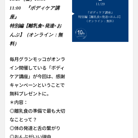
11:00 『ボディケア講
座』
特別編【離乳食×発達×お
んぶ】（オンライン：無
料）
毎月グランモッコがオンラ
イン開催している「ボディ
ケア講座」が今回は、感謝
キャンペーンということで
無料プレゼントに。
＊内容：
◎離乳食の準備で最も大切
なことって？
◎体の発達と舌の繋がり
◎おんぶがいい理由