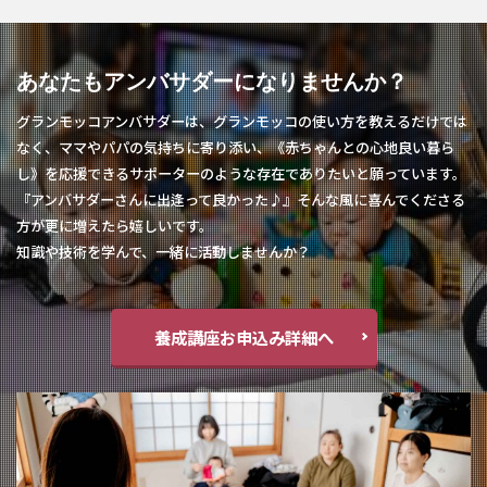
あなたもアンバサダーになりませんか？
グランモッコアンバサダーは、グランモッコの使い方を教えるだけでは
なく、ママやパパの気持ちに寄り添い、《赤ちゃんとの心地良い暮ら
し》を応援できるサポーターのような存在でありたいと願っています。
『アンバサダーさんに出逢って良かった♪』そんな風に喜んでくださる
方が更に増えたら嬉しいです。
知識や技術を学んで、一緒に活動しませんか？
養成講座お申込み詳細へ