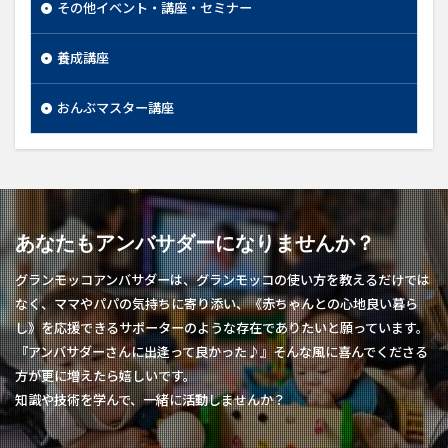
その他イベント・講座・セミナー
養成講座
おんぶマスター講座
あなたもアンバサダーになりませんか？
グランモッコアンバサダーは、グランモッコの使い方を教えるだけでは
なく、ママやパパの気持ちに寄り添い、《赤ちゃんとの心地良い暮ら
し》を応援できるサポーターのような存在でありたいと願っています。
『アンバサダーさんに出逢って良かった♪』そんな風に喜んでくださる
方が更に増えたら嬉しいです。
知識や技術を学んで、一緒に活動しませんか？