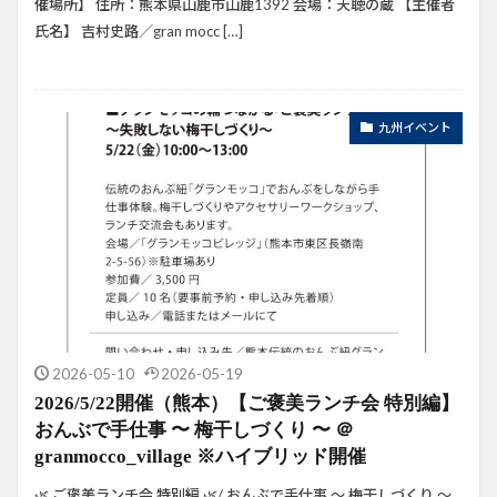
催場所】 住所：熊本県山鹿市山鹿1392 会場：天聴の蔵 【主催者
氏名】 吉村史路／gran mocc […]
九州イベント
2026-05-10
2026-05-19
2026/5/22開催（熊本）【ご褒美ランチ会 特別編】
おんぶで手仕事 〜 梅干しづくり 〜 ＠
granmocco_village ※ハイブリッド開催
🌿 ご褒美ランチ会 特別編 🌿/ おんぶで手仕事 〜 梅干しづくり 〜