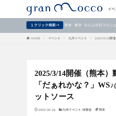
イベ
イ
１クリック検索→
熊本
東京
おんぶの日マルシ
HOME
イベント
九州イベント
2025/3/
2025/3/14開催（
「だぁれかな？」WS
ットソース
2025-02-26
九州イベント
,
体験会
熊本