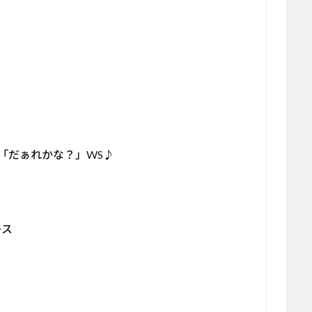
ダー「だぁれかな？」WS♪
ース