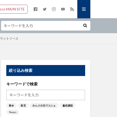
occo MAIN SITE
フラットソース
絞り込み検索
キーワードで検索
熊本
東京
おんぶの日マルシェ
養成講座
9ways