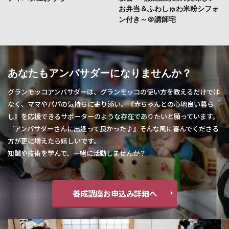
お弁当＆ふわしゅわ米粉シフォ
ン付き～＠講師宅
あなたもアンバサダーになりませんか？
グランモッコアンバサダーは、グランモッコの使い方を教えるだけでは
なく、ママやパパの気持ちに寄り添い、《赤ちゃんとの心地良い暮ら
し》を応援できるサポーターのような存在でありたいと願っています。
『アンバサダーさんに出逢って良かった♪』そんな風に喜んでくださる
方が更に増えたら嬉しいです。
知識や技術を学んで、一緒に活動しませんか？
養成講座お申込み詳細へ