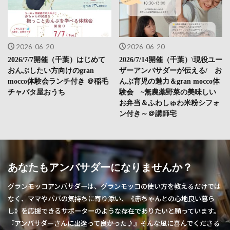
2026-06-20
2026-06-20
2026/7/7開催（千葉）はじめて
2026/7/14開催（千葉）\現役ユー
おんぶしたい方向けのgran
ザーアンバサダーが伝える/ お
mocco体験会ランチ付き ＠稲毛
んぶ育児の魅力＆gran mocco体
チャバタ屋おうち
験会 ~無農薬野菜の美味しい
お弁当＆ふわしゅわ米粉シフォ
ン付き～＠講師宅
あなたもアンバサダーになりませんか？
グランモッコアンバサダーは、グランモッコの使い方を教えるだけでは
なく、ママやパパの気持ちに寄り添い、《赤ちゃんとの心地良い暮ら
し》を応援できるサポーターのような存在でありたいと願っています。
『アンバサダーさんに出逢って良かった♪』そんな風に喜んでくださる