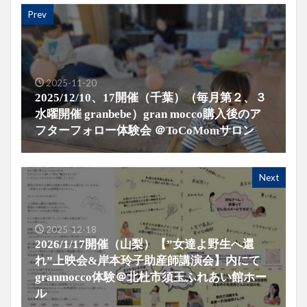
Prev
2025-11-20
2025/12/10、17開催（千葉）（毎月第２、３
水曜開催 granbebe）gran mocco購入後のア
フターフォロー体験会 ＠ToCoMomサロン
Next
2025-12-18
2026/1/17開催（山梨）【”女達よ野生へ還
れ”上映会&岸本玲子助産師講演会】内にて
granmocco体験＠北杜市須玉ふれあい館ホー
ル