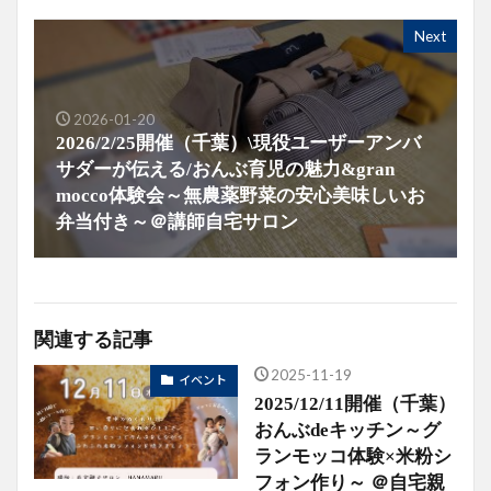
Next
2026-01-20
2026/2/25開催（千葉）\現役ユーザーアンバ
サダーが伝える/おんぶ育児の魅力&gran
mocco体験会～無農薬野菜の安心美味しいお
弁当付き～＠講師自宅サロン
関連する記事
2025-11-19
イベント
2025/12/11開催（千葉）
おんぶdeキッチン～グ
ランモッコ体験×米粉シ
フォン作り～ ＠自宅親