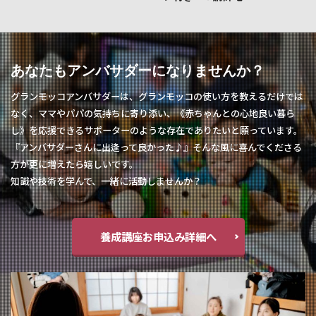
あなたもアンバサダーになりませんか？
グランモッコアンバサダーは、グランモッコの使い方を教えるだけでは
なく、ママやパパの気持ちに寄り添い、《赤ちゃんとの心地良い暮ら
し》を応援できるサポーターのような存在でありたいと願っています。
『アンバサダーさんに出逢って良かった♪』そんな風に喜んでくださる
方が更に増えたら嬉しいです。
知識や技術を学んで、一緒に活動しませんか？
養成講座お申込み詳細へ