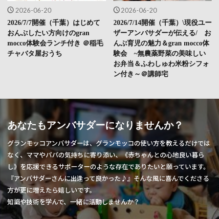
2026-06-20
2026-06-20
2026/7/7開催（千葉）はじめて
2026/7/14開催（千葉）\現役ユー
おんぶしたい方向けのgran
ザーアンバサダーが伝える/ お
mocco体験会ランチ付き ＠稲毛
んぶ育児の魅力＆gran mocco体
チャバタ屋おうち
験会 ~無農薬野菜の美味しい
お弁当＆ふわしゅわ米粉シフォ
ン付き～＠講師宅
あなたもアンバサダーになりませんか？
グランモッコアンバサダーは、グランモッコの使い方を教えるだけでは
なく、ママやパパの気持ちに寄り添い、《赤ちゃんとの心地良い暮ら
し》を応援できるサポーターのような存在でありたいと願っています。
『アンバサダーさんに出逢って良かった♪』そんな風に喜んでくださる
方が更に増えたら嬉しいです。
知識や技術を学んで、一緒に活動しませんか？