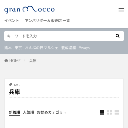
イベント
アンバサダー＆販売店 一覧
熊本
東京
おんぶの日マルシェ
養成講座
9ways
HOME
兵庫
TAG
兵庫
新着順
人気順
お勧めカテゴリ
イベント
おんぶの日マルシェ