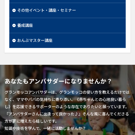
その他イベント・講座・セミナー
養成講座
おんぶマスター講座
あなたもアンバサダーになりませんか？
グランモッコアンバサダーは、グランモッコの使い方を教えるだけでは
なく、ママやパパの気持ちに寄り添い、《赤ちゃんとの心地良い暮ら
し》を応援できるサポーターのような存在でありたいと願っています。
『アンバサダーさんに出逢って良かった♪』そんな風に喜んでくださる
方が更に増えたら嬉しいです。
知識や技術を学んで、一緒に活動しませんか？